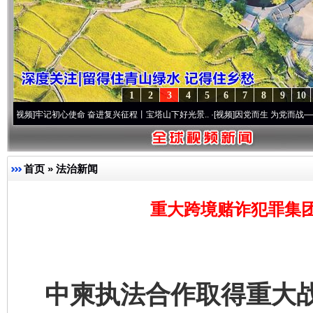
1
2
3
4
5
6
7
8
9
10
记初心使命 奋进复兴征程丨宝塔山下好光景..
·[视频]
因党而生 为党而战——百年“纪”事
首页
»
法治新闻
重大跨境赌诈犯罪集
中柬执法合作取得重大