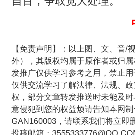
自首，争取宽大处理。
法徽映军营 权益有保障
让
【免责声明】：以上图、文、音/
外），其版权均属于原作者或归属
发推广仅供学习参考之用，禁止用
仅供交流学习了解法律、法规、政
权，部分文章转发推送时未能及时
一批国家标准开始实施
从
意侵犯到您的权益烦请告知本网制作采编
GAN160003，请联系我们将立即删
投稿邮箱：3555333776@QQ