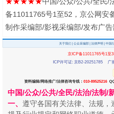
★★★★★
中国/公众/公共/全民/
法徽映军营 权益有保障
让
备11011765号1至52，京公网安备：
制作采编部/影视采编部/发布广告
关于我们
|
公众采编部
|
法律声明
| 中国
京ICP备11011765号1至3
ICP许可证: 京B2-20251785
广
一批国家标准开始实施
从
资料编辑/网络推广/法律咨询专线：
010-89525216
QQ
中国/公众/公共/全民/法治/法
一、
遵守各国有关法律、法规，