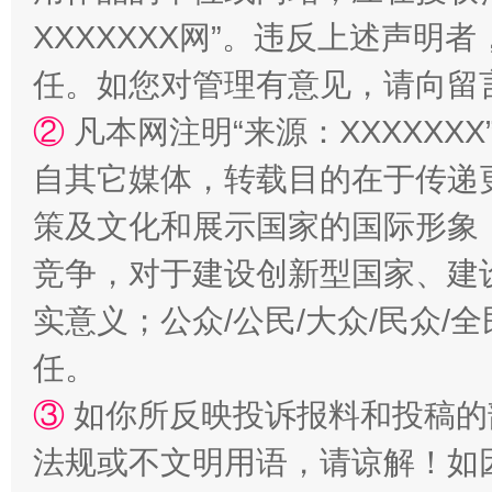
XXXXXXX网”。违反上述声
任。如您对管理有意见，请向留
如何以同查同治破解风腐交织难题
养老服务
②
凡本网注明“来源：XXXXX
自其它媒体，转载目的在于传递
策及文化和展示国家的国际形象
竞争，对于建设创新型国家、建
实意义；公众/公民/大众/民众
任。
③
如你所反映投诉报料和投稿的
一颗心始终滚烫
还
法规或不文明用语，请谅解！如