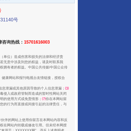
号
1140号
法律咨询热线：
15701616003
（单位）造成伤害和损失的法律和经济责
若无意中涉及到您的权益，请及时联系我
从数据变化看反腐深化
权拥有者的权益。中国公共传媒/中国公众传
、健康网站和报刊电视台友情链接，授权合
信息泄漏或其他原因导致的个人信息泄漏；
⑶
毒侵入或政府管制而造成的暂时性网站关闭
明的使用方式或免责情形；
⑺
你在本网站留
您的行为而直接或间接引起的法律责任，与
合作伙伴的网站上使用你留言在本网站内容和反
权在网站内转载或修改引用。但未经本网授
源于：XXXXXXX网”。违反上述声明者，