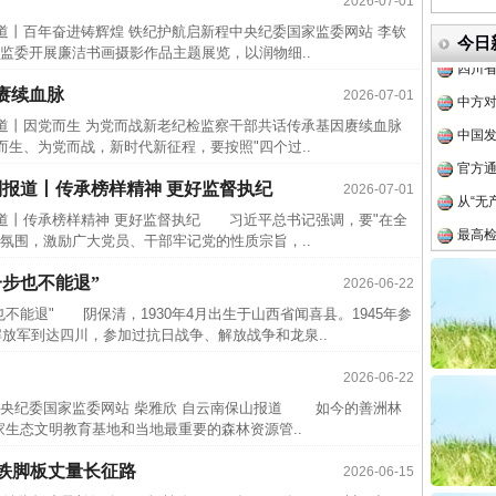
2026-07-01
传销头
道丨百年奋进铸辉煌 铁纪护航启新程中央纪委国家监委网站 李钦
四川省
今日
委开展廉洁书画摄影作品主题展览，以润物细..
中方对
赓续血脉
2026-07-01
中国发
报道丨因党而生 为党而战新老纪检监察干部共话传承基因赓续血脉
官方
生、为党而战，新时代新征程，要按照"四个过..
从“无
别报道丨传承榜样精神 更好监督执纪
2026-07-01
最高
报道丨传承榜样精神 更好监督执纪 习近平总书记强调，要"在全
事故致
氛围，激励广大党员、干部牢记党的性质宗旨，..
近期涉
步也不能退”
2026-06-22
半生相
不能退" 阴保清，1930年4月出生于山西省闻喜县。1945年参
一纸欠
解放军到达四川，参加过抗日战争、解放战争和龙泉..
26万
2026-06-22
杨天
纪委国家监委网站 柴雅欣 自云南保山报道 如今的善洲林
家生态文明教育基地和当地最重要的森林资源管..
传销头
四川省
| 铁脚板丈量长征路
2026-06-15