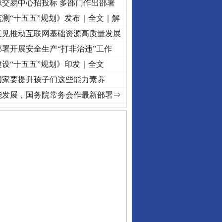
源交易中心招投标 多部门作出部署
测“十五五”规划》发布｜全文｜解
意见推动互联网基础资源高质量发展
署开展安全生产“打非治违”工作
设“十五五”规划》印发｜全文
国家要提升孩子们这些能力素养
·[视频]
牢记初心使命 奋进复兴征程丨“转折之城”激荡..
·[视频]
牢记初心使命 奋进复兴征
能发展，国务院常务会作最新部署⇒
私家车群死群伤事故多发..
守，一别两宽：这场老年..
条伤亲情 巡回调解促和..
保费，离婚时为何要分走一..
誉，不得录用为公务员