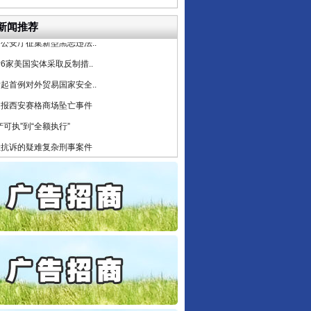
目出狱后办书院暴力管教..
公安厅征集新型黑恶违法..
新闻推荐
6家美国实体采取反制措..
起首例对外贸易国家安全..
通报西安赛格商场坠亡事件
产可执”到“全额执行”
检抗诉的疑难复杂刑事案件
5死1伤，四川省安委会挂..
私家车群死群伤事故多发..
守，一别两宽：这场老年..
条伤亲情 巡回调解促和..
保费，离婚时为何要分走一..
誉，不得录用为公务员
目出狱后办书院暴力管教..
公安厅征集新型黑恶违法..