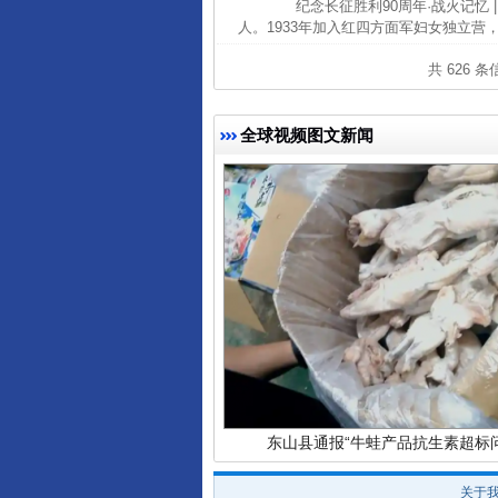
纪念长征胜利90周年·战火记忆 |
人。1933年加入红四方面军妇女独立营，
共 626 
全球视频图文新闻
完善运行机制助力责任有效落
东山县通报“牛蛙产品抗生素超标问
关于