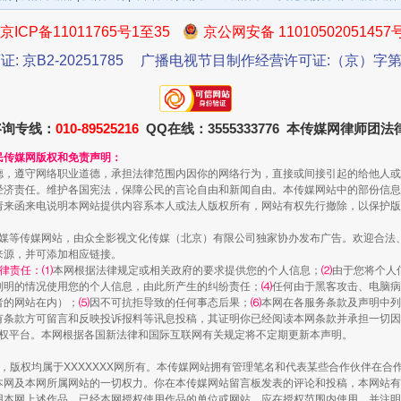
京ICP备11011765号1至35
京公网安备 11010502051457
证: 京B2-20251785
广播电视节目制作经营许可证:（京）字第3
咨询专线：
010-89525216
QQ在线：3555333776 本传媒网律师团
民传媒网版权和免责声明：
德，遵守网络职业道德，承担法律范围内因你的网络行为，直接或间接引起的给他人或
经济责任。维护各国宪法，保障公民的言论自由和新闻自由。本传媒网站中的部份信息
一批国家标准开始实施
请来函来电说明本网站提供内容系本人或法人版权所有，网站有权先行撤除，以保护版
传媒等传媒网站，由众全影视文化传媒（北京）有限公司独家协办发布广告。欢迎合法
来源，并可添加相应链接。
律责任：⑴
本网根据法律规定或相关政府的要求提供您的个人信息；
⑵
由于您将个人
列明的情况使用您的个人信息，由此所产生的纠纷责任；
⑷
任何由于黑客攻击、电脑病
者的网站在内）；
⑸
因不可抗拒导致的任何事态后果；
⑹
本网在各服务条款及声明中列
有条款方可留言和反映投诉报料等讯息投稿，其证明你已经阅读本网条款并承担一切因
语权平台。本网根据各国新法律和国际互联网有关规定将不定期更新本声明。
作品，版权均属于XXXXXXX网所有。本传媒网站拥有管理笔名和代表某些合作伙伴在
本网及本网所属网站的一切权力。你在本传媒网站留言板发表的评论和投稿，本网站有
本网上述作品。已经本网授权使用作品的单位或网站，应在授权范围内使用，并注明“来