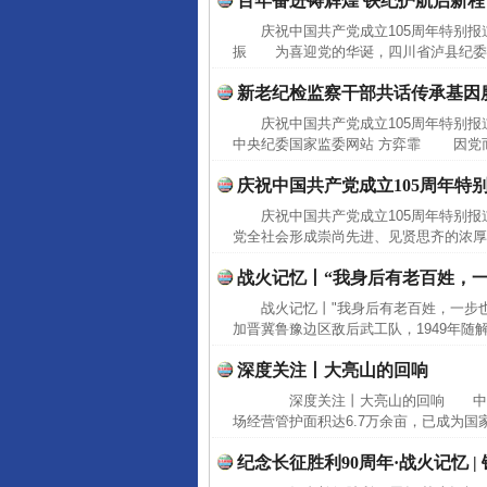
百年奋进铸辉煌 铁纪护航启新程
庆祝中国共产党成立105周年特别报
振 为喜迎党的华诞，四川省泸县纪委监
新老纪检监察干部共话传承基因
庆祝中国共产党成立105周年特别
中央纪委国家监委网站 方弈霏 因党而
庆祝中国共产党成立105周年特
庆祝中国共产党成立105周年特别
党全社会形成崇尚先进、见贤思齐的浓厚
战火记忆丨“我身后有老百姓，一
战火记忆丨"我身后有老百姓，一步也
加晋冀鲁豫边区敌后武工队，1949年随
深度关注丨大亮山的回响
深度关注丨大亮山的回响 中央
场经营管护面积达6.7万余亩，已成为国
纪念长征胜利90周年·战火记忆 