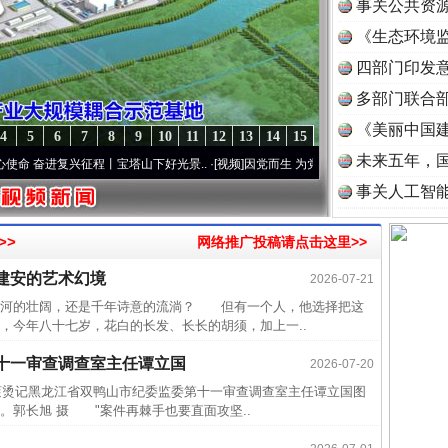
事关公共资
《生态环境监
读
四部门印发
多部门联合部
《美丽中国建
4
5
6
7
8
9
10
11
12
13
14
15
未来五年，
进复兴征程丨宝塔山下好光景..
·[视频]
因党而生 为党而战——百年“纪”事⑧加强纪律..
事关人工智
>>
网络推广投稿请点击这里>>
王建安的艺术幻境
2026-07-21
近期涉
河的壮阔，还是千年诗意的流淌？ 但有一个人，他选择把这
今年八十七岁，花白的长发、长长的胡须，加上一..
半生相
一纸欠
十一审查调查室主任谭立国
2026-07-20
26万
终滚烫记黑龙江省双鸭山市纪委监委第十一审查调查室主任谭立国图
。郭长旭 摄 "案件再棘手也要直面攻坚..
杨天