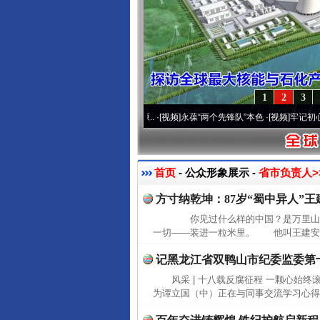
1
2
3
运营20周年 深刻改变雪域高原..
·[视频]
永葆“两个先锋队”本色
·[视频]
牢记初心使命 奋
首页
- 公众形象展示 -
省市负责人>
方寸纳乾坤：87岁“蜀中异人”
你见过什么样的中国？是万里山
一切——装进一粒米里。 他叫王建安，
记黑龙江省双鸭山市纪委监委第
风采 | 十八载反腐征程 一颗心始
为谭立国（中）正在与同事交流学习心得