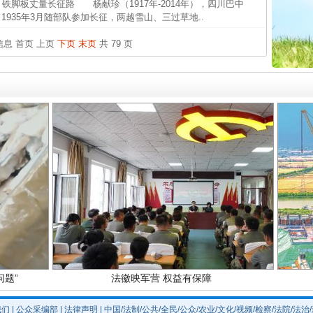
中方对
 铁脚板丈量长征路 杨献珍（1917年-2014年），四川巴中
1935年3月随部队参加长征，两越雪山、三过草地..
中国发
条信息
首页
上页
下页
末页
共 79 页
官方
从“无
最高
实
一纸欠条伤亲情 巡回调解促和解..
事故致
题”
法徽映军营 权益有保障
我们
|
公众采编部
|
法律声明
| 中国/法制/公共/全民/公众/农业/文化/视频/检察/法院/法治