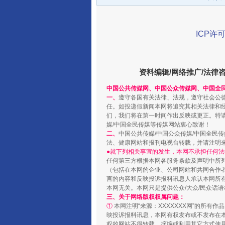
ICP许可
资料编辑/网络推广/法律
中国公共传媒网、中国公众传媒网、中国全
一、
遵守各国有关法律、法规，遵守社会公
任。如投递假新闻本网将追究其相关法律和
千年窑火 生生不息
们，我们将在第一时间作出反映或更正。特
媒/中国全民传媒等传媒网站衷心致谢！
二、
中国公共传媒/中国公众传媒/中国全民
法、健康网站和报刊电视台转载，并请注明
●就下列相关事宜的发生，本网不承担任何法
任何第三方根据本网各服务条款及声明中所
（包括在本网的企业、公司网站和共同合作
言的内容和反映投诉报料讯息人承认本网所
本网无关。本网只是提供公众/大众/民众话
三、关于网络版权权属问题：
①
本网注明“来源：XXXXXXX网”的所有
映投诉报料讯息，本网有权发布或不发布在
权的网站不得转载、摘编或利用其它方式使用