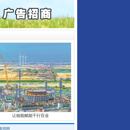
6家美国实体采取反制措..
起首例对外贸易国家安全..
通报西安赛格商场坠亡事件
产可执”到“全额执行”
检抗诉的疑难复杂刑事案件
行业协会接连发公告
5死1伤，四川省安委会挂..
让核能赋能千行百业
/新闻网