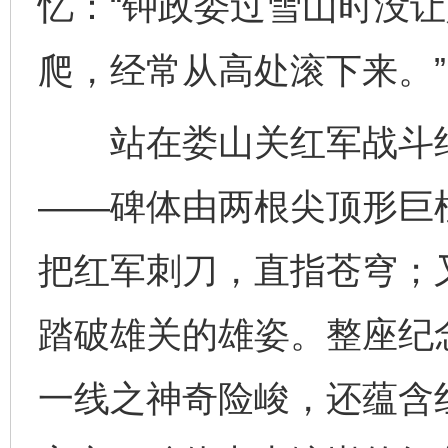
忆：“钟政委过雪山时没
爬，经常从高处滚下来。”
站在娄山关红军战斗纪
——碑体由两根尖顶形巨
把红军刺刀，直指苍穹；
踏破雄关的雄姿。整座纪
一线之神奇险峻，还蕴含红