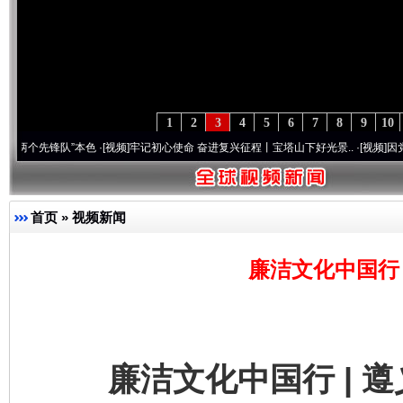
1
2
3
4
5
6
7
8
9
10
锋队”本色
·[视频]
牢记初心使命 奋进复兴征程丨宝塔山下好光景..
·[视频]
因党而生 为党
首页
»
视频新闻
廉洁文化中国行 
廉洁文化中国行 | 遵