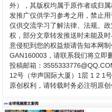
外），其版权均属于原作者或归属
发推广仅供学习参考之用，禁止用
仅供交流学习了解法律、法规、政
东山县通报“牛蛙产品抗生素超标问题”
法
权，部分文章转发推送时未能及时
意侵犯到您的权益烦请告知本网制作采编
GAN160003，请联系我们将立即删
投稿邮箱：3555333776@QQ
12号（华声国际大厦）1层 1 2
原创权利，请转载时务必注明原创作
千年窑火 生生不息
一
全球视频图文新闻