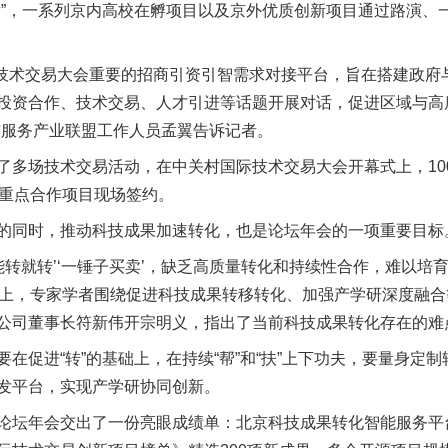
，一系列京内高校在孵项目以及京外优质创新项目通过路演、
实
一纸欠条伤亲情 巡回调解促和解..
技术交易大会重要的招商引资引智需求对接平台，旨在搭建政府
投资合作、技术交易、人才引进等话题开展对话，促进区域与高
与服务产业联盟工作人员孟翼告诉记者。
场技术交易活动，在中关村国际技术交易大会开幕式上，100
组重点合作项目现场签约。
同时，推动科技成果加速转化，也是论坛年会的一项重要目标
就转’‘一锤子买卖’，缺乏高质量转化和持续性合作，难以培育形
坛上，专家学者围绕促进科技成果转移转化、加强产学研深度融
题”
法徽映军营 权益有保障
公司董事长符新伟开宗明义，指出了当前科技成果转化存在的难
促进“转”的基础上，在持续“帮”和“扶”上下功夫，要量身定
发平台，实现产学研协同创新。
坛年会交出了一份亮眼成绩单：北京科技成果转化智能服务平台