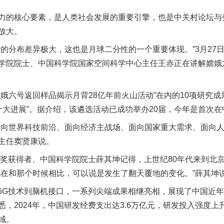
的核心要素，是人类社会发展的重要引擎，也是中关村论坛与
放大。
分布差异极大，这也是月球二分性的一个重要体现。”3月27日
学院院士、中国科学院国家空间科学中心主任王赤正在讲解嫦娥
六号返回样品揭示月背28亿年前火山活动”在内的10项研究成果
学十大进展”。据介绍，该遴选活动已成功举办20届，今年是首次
世界科技前沿、面向经济主战场、面向国家重大需求、面向人
主任窦贤康说。
奖获得者、中国科学院院士薛其坤记得，上世纪80年代来到北
现在和那个时候相比，可以说是发生了翻天覆地的变化。”薛其坤
G技术到脑机接口，一系列尖端成果相继亮相，展现了中国近年
，2024年，中国研发经费支出达3.6万亿元，研发投入强度上升
域。