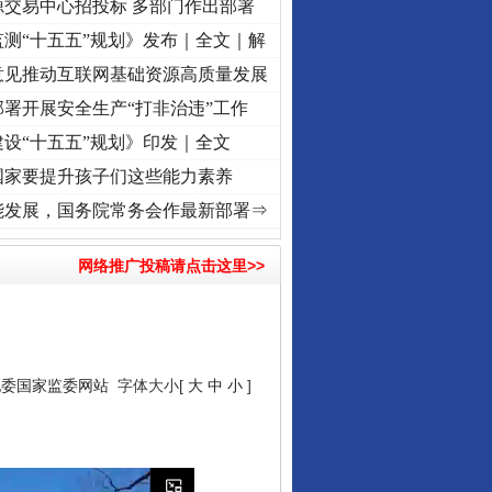
源交易中心招投标 多部门作出部署
测“十五五”规划》发布｜全文｜解
意见推动互联网基础资源高质量发展
署开展安全生产“打非治违”工作
设“十五五”规划》印发｜全文
国家要提升孩子们这些能力素养
兴征程丨红船起航处 潮起..
·[视频]
一首歌的时间，读懂乐至的“诗与远方”
·[视频]
从《水
能发展，国务院常务会作最新部署⇒
网络推广投稿请点击这里>>
纪委国家监委网站
字体大小[
大
中
小
]