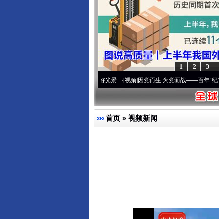
1
2
3
 奋进复兴征程丨宝塔山下好光景..
·[视频]
因党而生 为党而战——百年“纪”事⑧加强纪律
首页
»
视频新闻