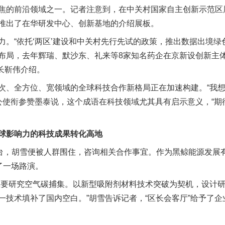
的前沿领域之一。记者注意到，在中关村国家自主创新示范区
推出了在华研发中心、创新基地的介绍展板。
“依托‘两区’建设和中关村先行先试的政策，推出数据出境绿
布局，去年辉瑞、默沙东、礼来等8家知名药企在京新设创新主
市长靳伟介绍。
全方位、宽领域的全球科技合作新格局正在加速构建。“我想
务公使衔参赞墨泰说，这个成语在科技领域尤其具有启示意义，“
影响力的科技成果转化高地
，胡雪便被人群围住，咨询相关合作事宜。作为黑鲸能源发展
了一场路演。
要研究空气碳捕集。以新型吸附剂材料技术突破为契机，设计研
一技术填补了国内空白。”胡雪告诉记者，“区长会客厅”给予了