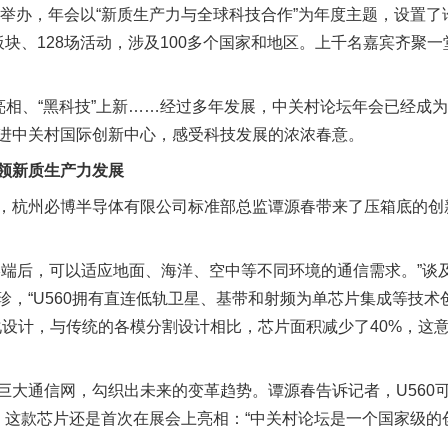
京举办，年会以“新质生产力与全球科技合作”为年度主题，设置
块、128场活动，涉及100多个国家和地区。上千名嘉宾齐聚
相、“黑科技”上新……经过多年发展，中关村论坛年会已经成
进中关村国际创新中心，感受科技发展的浓浓春意。
领新质生产力发展
杭州必博半导体有限公司标准部总监谭源春带来了压箱底的创
后，可以适应地面、海洋、空中等不同环境的通信需求。”谈
，“U560拥有直连低轨卫星、基带和射频为单芯片集成等技术创
融合一体化设计，与传统的各模分割设计相比，芯片面积减少了40%，
通信网，勾织出未来的变革趋势。谭源春告诉记者，U560
，这款芯片还是首次在展会上亮相：“中关村论坛是一个国家级的