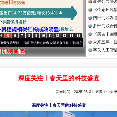
事关公共资
《生态环境监
读
四部门印发
多部门联合部
《美丽中国建
4
5
6
7
8
9
10
11
12
13
14
15
未来五年，
..
·[视频]
牢记初心使命 奋进复兴征程丨“转折之城”激荡..
·[视频]
牢记初心使命 奋进复
事关人工智
深度关注丨春天里的科技盛宴
发布时间：2025-03-31 来源：
中央
深度关注丨春天里的科技盛宴