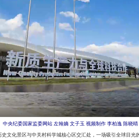
中央纪委国家监委网站 左翰嫡 文子玉 视频制作 李柏逸 陈晓晴
史文化景区与中关村科学城核心区交汇处，一场吸引全球目光的盛