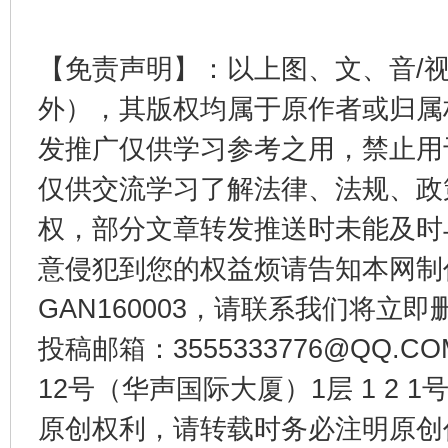
【免责声明】：以上图、文、音/
东山县通报“牛蛙产品抗生素超标问题”
法
外），其版权均属于原作者或归属
发推广仅供学习参考之用，禁止用
仅供交流学习了解法律、法规、政
权，部分文章转发推送时未能及时
意侵犯到您的权益烦请告知本网制作采编
GAN160003，请联系我们将立即删
投稿邮箱：3555333776@QQ
千年窑火 生生不息
一
12号（华声国际大厦）1层 1 2
原创权利，请转载时务必注明原创作