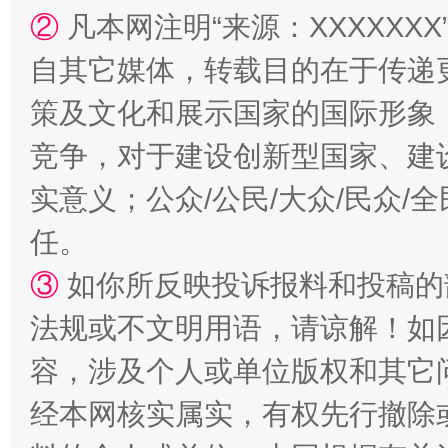
②
凡本网注明“来源：XXXXX
自其它媒体，转载目的在于传递
策及文化和展示国家的国际形象
扯下公款旅游的“隐身衣”
如何以同
竞争，对于建设创新型国家、建
实意义；公众/公民/大众/民众
任。
③
如你所反映投诉报料和投稿的
法规或不文明用语，请谅解！如
容，涉及个人或单位版权和其它
“蜀中异人”王建安的艺术幻境
经本网核实属实，有权先行撤除