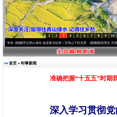
1
2
3
4
5
6
7
8
9
10
·[视频]
牢记初心使命 奋进复兴征程丨宝塔山下好光景..
·[视频]
因党而生 为党而战——百
首页
»
时事新闻
准确把握“十五五”时期
深入学习贯彻党