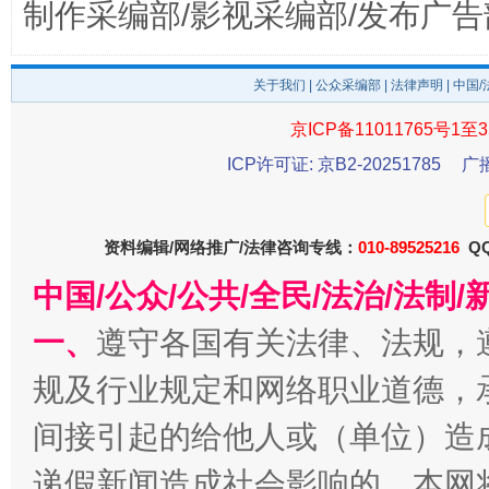
制作采编部/影视采编部/发布广告
东山县通报“牛蛙产品抗生素超标问题”
法
关于我们
|
公众采编部
|
法律声明
| 中国
京ICP备11011765号1至3
ICP许可证: 京B2-20251785
广
资料编辑/网络推广/法律咨询专线：
010-89525216
QQ
中国/公众/公共/全民/法治/法
一、
遵守各国有关法律、法规，
千年窑火 生生不息
一
规及行业规定和网络职业道德，
间接引起的给他人或（单位）造
递假新闻造成社会影响的，本网