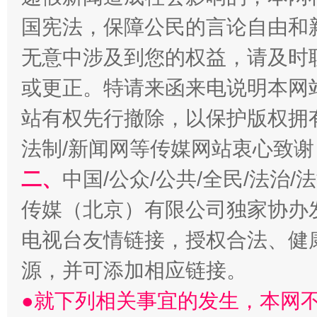
国宪法，保障公民的言论自由和
无意中涉及到您的权益，请及时
或更正。特请来函来电说明本网
揭开“小金库”的免责幌子
站有权先行撤除，以保护版权拥有者
法制/新闻网等传媒网站衷心致谢
二、
中国/公众/公共/全民/法治
传媒（北京）有限公司独家协办
电视台友情链接，授权合法、健
源，并可添加相应链接。
受贿1.44亿！段成刚被判无期
从幼儿
●就下列相关事宜的发生，本网